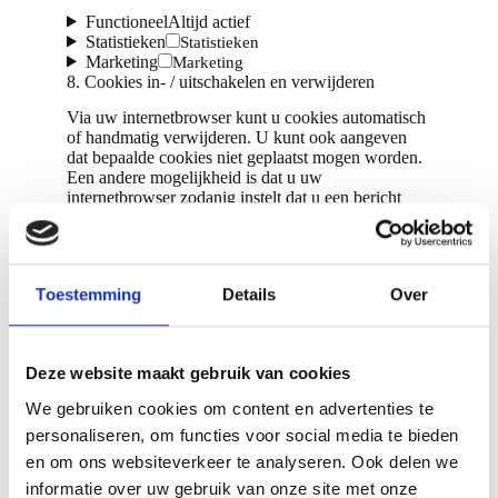
FunctioneelAltijd actief
Statistieken
Statistieken
Marketing
Marketing
8. Cookies in- / uitschakelen en verwijderen
Via uw internetbrowser kunt u cookies automatisch
of handmatig verwijderen. U kunt ook aangeven
dat bepaalde cookies niet geplaatst mogen worden.
Een andere mogelijkheid is dat u uw
internetbrowser zodanig instelt dat u een bericht
ontvangt als er een cookie wordt geplaatst. Meer
informatie over deze mogelijkheden kunt u vinden
in de instructies van de Help-functie van uw
browser.
Toestemming
Details
Over
Let op: onze site werkt mogelijk niet optimaal als
alle cookies zijn uitgeschakeld. Als u wel de
cookies in uw browser verwijdert, worden ze na uw
Deze website maakt gebruik van cookies
toestemming opnieuw geplaatst bij een nieuw
bezoek aan onze sites.
We gebruiken cookies om content en advertenties te
personaliseren, om functies voor social media te bieden
9. Uw rechten met betrekking tot persoonsgegevens
en om ons websiteverkeer te analyseren. Ook delen we
U heeft de volgende rechten met betrekking tot uw
informatie over uw gebruik van onze site met onze