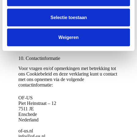
e
l
Om deze rechten uit te kunnen oefenen, kunt u
e
Selectie toestaan
contact met ons opnemen. Zie hiervoor de
contactinformatie onder aan dit cookiebeleid. Heeft
c
u een klacht over hoe we met uw gegevens
t
omgaan, dan horen wij dit graag van u, maar u
Weigeren
i
heeft ook het recht om een klacht in te dienen bij de
toezichthouder (de autoriteit persoonsgegevens).
e
10. Contactinformatie
Voor vragen en/of opmerkingen met betrekking tot
ons Cookiebeleid en deze verklaring kunt u contact
met ons opnemen via de volgende
contactinformatie:
OF-US
Piet Heinstraat – 12
7511 JE
Enschede
Nederland
of-us.nl
info@of-us.nl