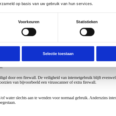
erzameld op basis van uw gebruik van hun services.
l, papier/karton en glas. Huurders dienen het afval juist te sorteren en 
ntainers. Indien de ophaaldiensten het afval van een huurder niet meen
 opnieuw aanbieden van het afval. OF-US verwacht van huurders dat zij
Voorkeuren
Statistieken
net beschikbaar. Eventuele utp-kabels dienen huurders zelf te verzorgen
ernetverkeer.
telde internet te maximaliseren, dienen huurders en hun bezoekers ge
Selectie toestaan
 gestelde internet. Huurders en hun bezoekers die dergelijk intensief g
 door OF-US beschikbaar gestelde internet is tevens niet bedoeld voor 
n.
igd door een firewall. De veiligheid van internetgebruik blijft evenwe
rzien van bijvoorbeeld een virusscanner of extra firewall.
/of water slechts aan te wenden voor normaal gebruik. Anderszins intens
oegestaan.