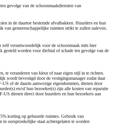
e ten gevolge van de schoonmaakdiensten van
oien in de daartoe bestemde afvalbakken. Huurders en hun
 van gemeenschappelijke ruimten strikt te zullen naleven.
n zelf verantwoordelijk voor de schoonmaak mits hier
k gesteld worden voor diefstal of schade ten gevolge van de
te veranderen van kleur of naar eigen stijl in te richten.
telijk wordt bevestigd door de vestigingsmanager zodat daar
 OF-US of de daarin aanwezige eigendommen, dienen door
rder(s) en/of hun bezoeker(s) zijn alle kosten van reparatie
 OF-US dienen direct door huurders en hun bezoekers aan
 25% korting op gehuurde ruimtes. Gebruik van
 in oorspronkelijke staat achtergelaten te worden