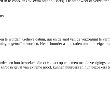
zelf in te voorzien (bv. extra brandblussers). De brandweer of verzeker
re:
n te worden. Gelieve datum, uur en de aard van de verzorging te ver
ningen getroffen worden. Het is huurder aan te raden om in de eigen 
rders en hun bezoekers direct contact op te nemen met de vestigingsma
is en/of in geval van extreme nood, kunnen huurders en hun bezoekers 