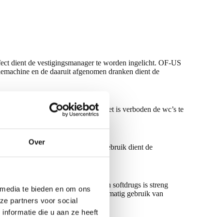
:
fect dient de vestigingsmanager te worden ingelicht. OF-US
fiemachine en de daaruit afgenomen dranken dient de
air steeds schoon achter te laten. Het is verboden de wc’s te
Over
huurders en of hun bezoekers. Na gebruik dient de
 gebouw weggooien, het gebruik van softdrugs is streng
 media te bieden en om ons
even voor stank, overlast en onrechtmatig gebruik van
ze partners voor social
nformatie die u aan ze heeft