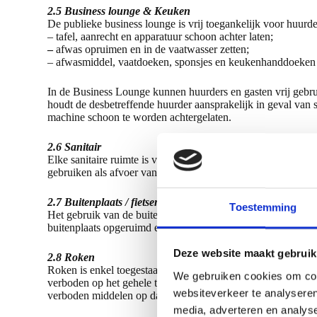
2.5 Business lounge & Keuken
De publieke business lounge is vrij toegankelijk voor huurder
– tafel, aanrecht en apparatuur schoon achter laten;
–
afwas opruimen en in de vaatwasser zetten;
– afwasmiddel, vaatdoeken, sponsjes en keukenhanddoeken d
In de Business Lounge kunnen huurders en gasten vrij gebru
houdt de desbetreffende huurder aansprakelijk in geval van
machine schoon te worden achtergelaten.
2.6 Sanitair
Elke sanitaire ruimte is voorzien van wc-papier, zeep en een 
gebruiken als afvoer van (bedrijfsmatige) afvalstoffen ander
2.7 Buitenplaats / fietsenstalling
Toestemming
Het gebruik van de buitenruimtes door huurders en of hun b
buitenplaats opgeruimd en in oorspronkelijke staat achterge
Deze website maakt gebruik
2.8 Roken
Roken is enkel toegestaan buiten het gebouw en niet aan de
We gebruiken cookies om cont
verboden op het gehele terrein. Indien laatstgenoemde niet 
websiteverkeer te analyseren
verboden middelen op daarvoor niet bestemde plaatsen.
media, adverteren en analys