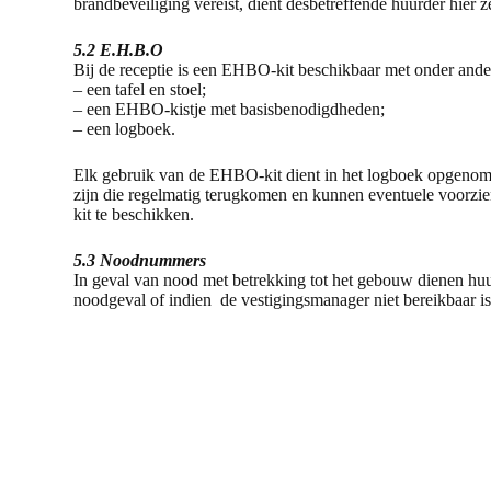
brandbeveiliging vereist, dient desbetreffende huurder hier 
5.2 E.H.B.O
Bij de receptie is een EHBO-kit beschikbaar met onder ande
– een tafel en stoel;
– een EHBO-kistje met basisbenodigdheden;
– een logboek.
Elk gebruik van de EHBO-kit dient in het logboek opgenome
zijn die regelmatig terugkomen en kunnen eventuele voorzie
kit te beschikken.
5.3 Noodnummers
In geval van nood met betrekking tot het gebouw dienen huu
noodgeval of indien de vestigingsmanager niet bereikbaar 