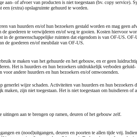
ge aan- of afvoer van producten is niet toegestaan (bv. copy service). S
nt een (extra) opslagruimte gehuurd te worden.
ren van huurders en/of hun bezoekers gestald worden en mag geen afva
om de goederen te verwijderen en/of weg te gooien. Kosten hiervoor w
atst in de gemeenschappelijke ruimten dat eigendom is van OF-US. OF-
van de goederen en/of meubilair van OF-US.
ruik te maken van het gehuurde en het gebouw, en er geen luidruchtige a
eren. Het is huurders en hun bezoekers uitdrukkelijk verboden geluid- c
aren voor andere huurders en hun bezoekers en/of omwonenden.
generlei wijze schaden. Activiteiten van huurders en hun bezoekers di
 maken, zijn niet toegestaan. Het is niet toegestaan om huisdieren of 
 uitingen aan te brengen op ramen, deuren of het gebouw zelf.
angen en (nood)uitgangen, deuren en poorten te allen tijde vrij. Indie