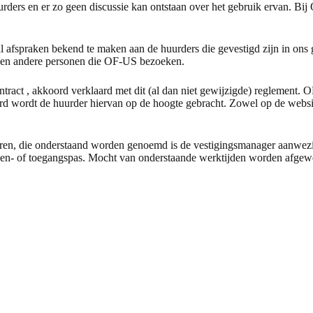
ders en er zo geen discussie kan ontstaan over het gebruik ervan. Bij 
al afspraken bekend te maken aan de huurders die gevestigd zijn in o
rs en andere personen die OF-US bezoeken.
tract , akkoord verklaard met dit (al dan niet gewijzigde) reglement. 
raard wordt de huurder hiervan op de hoogte gebracht. Zowel op de webs
uren, die onderstaand worden genoemd is de vestigingsmanager aanwez
en- of toegangspas. Mocht van onderstaande werktijden worden afgeweke