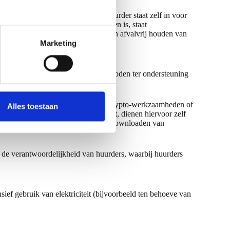
aan te bieden aan de vuilophaal. Huurder staat zelf in voor
emen omdat het niet juist aangeboden is, staat
 actief meewerken aan het schoon- en afvalvrij houden van
Marketing
. De internetverbinding wordt aangeboden ter ondersteuning
en gebruik te maken van intensieve crypto-werkzaamheden of
Alles toestaan
ebruik wensen te maken van internet, dienen hiervoor zelf
zogenaamde ‘heavy-users’, ofwel het downloaden van
l de verantwoordelijkheid van huurders, waarbij huurders
ief gebruik van elektriciteit (bijvoorbeeld ten behoeve van