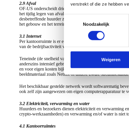
2.9 Afval
verstrekt of die ze hebben v
OF-US onderscheidt drie soorten huishoudelijk afval: restafva
het tijdig legen van afvalmanden in de daarvoor voorziene co
T
desbetreffende huurder zelf in voor het verwijderen en het
het gebouw en het terrein van OF-US.
Noodzakelijk
o
e
3.1 Internet
s
Per kantoorruimte is er een (WIFI-)aansluiting op het inter
t
van de bedrijfsactiviteit voor e-mailverkeer en regelmatig int
e
Teneinde (de snelheid van) het door OF-US beschikbaar ges
m
Weigeren
anderszins intensief gebruik van het door OF-US beschikbaar
m
en voor eigen kosten bijkomend internet af te sluiten. Het
i
beeldmateriaal zoals Netflix of andere zware streambestande
n
Het beschikbaar gestelde netwerk wordt softwarematig beveil
g
ook zelf zijn aangewezen om eigen computerapparatuur te voo
s
s
3.2 Elektriciteit, verwarming en water
e
Huurders en bezoekers dienen elektriciteit en verwarming en
crypto-werkzaamheden) en verwarming en/of water is niet t
l
e
4.1 Kantoorruimtes
c