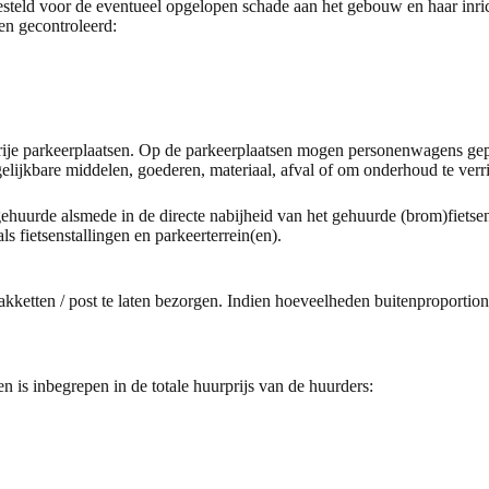
teld voor de eventueel opgelopen schade aan het gebouw en haar inricht
en gecontroleerd:
rije parkeerplaatsen. Op de parkeerplaatsen mogen personenwagens gep
elijkbare middelen, goederen, materiaal, afval of om onderhoud te verri
gehuurde alsmede in de directe nabijheid van het gehuurde (brom)fietse
s fietsenstallingen en parkeerterrein(en).
pakketten / post te laten bezorgen. Indien hoeveelheden buitenproport
is inbegrepen in de totale huurprijs van de huurders: