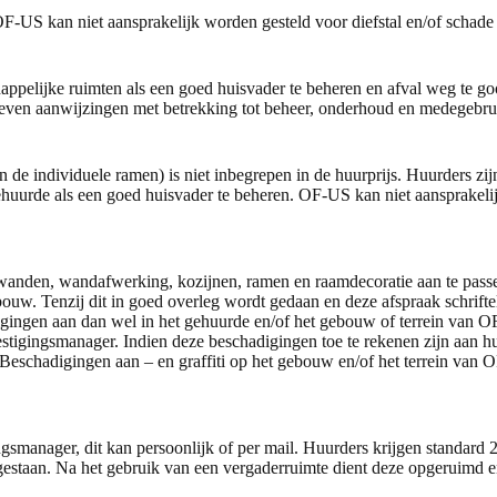
-US kan niet aansprakelijk worden gesteld voor diefstal en/of schad
pelijke ruimten als een goed huisvader te beheren en afval weg te go
even aanwijzingen met betrekking tot beheer, onderhoud en medegebruik
de individuele ramen) is niet inbegrepen in de huurprijs. Huurders zij
huurde als een goed huisvader te beheren. OF-US kan niet aansprakelij
wanden, wandafwerking, kozijnen, ramen en raamdecoratie aan te passen, 
 gebouw. Tenzij dit in goed overleg wordt gedaan en deze afspraak schrif
digingen aan dan wel in het gehuurde en/of het gebouw of terrein van
tigingsmanager. Indien deze beschadigingen toe te rekenen zijn aan huu
 Beschadigingen aan – en graffiti op het gebouw en/of het terrein van
gsmanager, dit kan persoonlijk of per mail. Huurders krijgen standard
gestaan. Na het gebruik van een vergaderruimte dient deze opgeruimd en