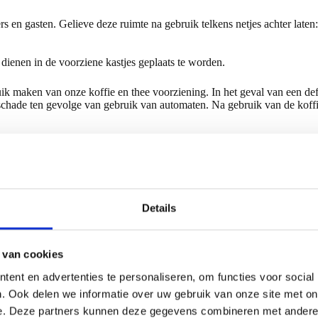
s en gasten. Gelieve deze ruimte na gebruik telkens netjes achter laten
ienen in de voorziene kastjes geplaats te worden.
ik maken van onze koffie en thee voorziening. In het geval van een de
 schade ten gevolge van gebruik van automaten. Na gebruik van de kof
handdoek, en is slechts geschikt voor normaal gebruik. Gelieve het sanit
s dan wc-papier.
Details
ezoekers mag nimmer leiden tot belemmering of verstoring van andere 
laten te worden door de desbetreffende gebruikers.
 van cookies
 voorzijde of voordeur. Gelieve sigaretten opruimen en niet rondom het
ent en advertenties te personaliseren, om functies voor social
wordt nageleefd is de vestigingsmanager vrij om een waarschuwing te g
. Ook delen we informatie over uw gebruik van onze site met on
e. Deze partners kunnen deze gegevens combineren met andere i