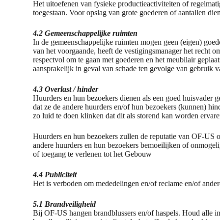
Het uitoefenen van fysieke productieactiviteiten of regelmati
t
toegestaan. Voor opslag van grote goederen of aantallen die
i
4.2 Gemeenschappelijke ruimten
e
In de gemeenschappelijke ruimten mogen geen (eigen) goede
van het voorgaande, heeft de vestigingsmanager het recht 
respectvol om te gaan met goederen en het meubilair gepla
aansprakelijk in geval van schade ten gevolge van gebruik 
4.3 Overlast / hinder
Huurders en hun bezoekers dienen als een goed huisvader geb
dat ze de andere huurders en/of hun bezoekers (kunnen) hind
zo luid te doen klinken dat dit als storend kan worden erv
Huurders en hun bezoekers zullen de reputatie van OF-US op 
andere huurders en hun bezoekers bemoeilijken of onmogelijk
of toegang te verlenen tot het Gebouw
4.4 Publiciteit
Het is verboden om mededelingen en/of reclame en/of andere
5.1 Brandveiligheid
Bij OF-US hangen brandblussers en/of haspels. Houd alle ing