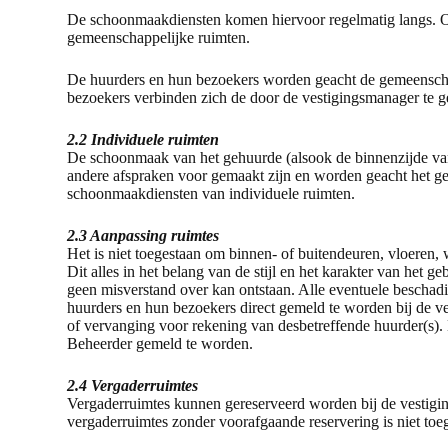
De schoonmaakdiensten komen hiervoor regelmatig langs. OF
gemeenschappelijke ruimten.
De huurders en hun bezoekers worden geacht de gemeenschap
bezoekers verbinden zich de door de vestigingsmanager te g
2.2 Individuele ruimten
De schoonmaak van het gehuurde (alsook de binnenzijde van 
andere afspraken voor gemaakt zijn en worden geacht het ge
schoonmaakdiensten van individuele ruimten.
2.3 Aanpassing ruimtes
Het is niet toegestaan om binnen- of buitendeuren, vloeren, 
Dit alles in het belang van de stijl en het karakter van het
geen misverstand over kan ontstaan. Alle eventuele bescha
huurders en hun bezoekers direct gemeld te worden bij de ves
of vervanging voor rekening van desbetreffende huurder(s).
Beheerder gemeld te worden.
2.4 Vergaderruimtes
Vergaderruimtes kunnen gereserveerd worden bij de vestigin
vergaderruimtes zonder voorafgaande reservering is niet toe